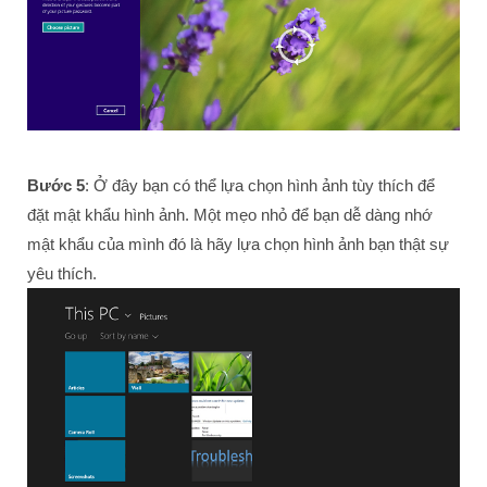
Bước 5
: Ở đây bạn có thể lựa chọn hình ảnh tùy thích để
đặt mật khẩu hình ảnh. Một mẹo nhỏ để bạn dễ dàng nhớ
mật khẩu của mình đó là hãy lựa chọn hình ảnh bạn thật sự
yêu thích.