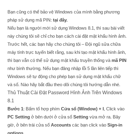
Bạn cũng có thể bảo vệ Windows của mình bằng phương
pháp sử dụng mã PIN:
tại đây.
Nếu bạn là người mới sử dụng Windows 8.1, thì sau bài viết
này chúng tôi sẽ chỉ cho bạn cách cài đặt mật khẩu hình ảnh.
Trước hết, các bạn hãy cho chúng tôi – Đội ngũ sửa chữa
máy tính trực tuyến biết rằng, sau khi tạo mật khẩu hình ảnh,
thì bạn vẫn có thể sử dụng mật khẩu truyền thống và
mã PIN
như bình thường. Nếu bạn đăng nhập lỗi 5 lần liên tiếp thì
Windows sẽ tự động cho phép bạn sử dụng mật khẩu chữ
và số. Nào hãy bắt đầu theo dõi chúng tôi hướng dẫn nhé.
Thủ Thuật Cài Đặt Password Hình Ảnh Trên Windows
8.1
Bước 1
: Bấm tổ hợp phím
Cửa sổ (Window) + I
, Click vào
PC Setting
ở bên dưới ở cửa sổ
Setting
vừa mở ra. Bây
giờ, ở bên trái cửa sổ
Accounts
các bạn click vào
Sign-in
options