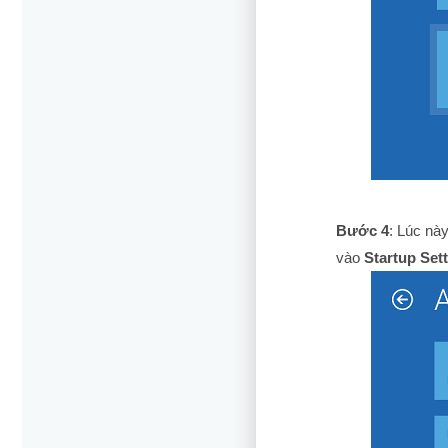
Bước 4
: Lúc nà
vào
Startup Set