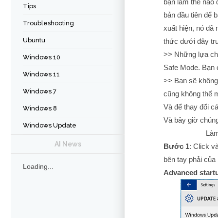
bạn làm thế nào 
Tips
bản đầu tiên để b
Troubleshooting
xuất hiện, nó đã
Ubuntu
thức dưới đây tr
>> Những lựa c
Windows 10
Safe Mode. Bạn 
Windows 11
>> Bạn sẽ khôn
Windows 7
cũng không thể
Và để thay đổi c
Windows 8
Và bây giờ chúng
Windows Update
Làm
AI News
Bước 1
: Click 
bên tay phải củ
Loading...
Advanced start