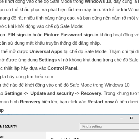
để khởi động vào chế độ Safe Mode trong
Windows 10
, đây cũng là
ạn có thể khắc phục và phát hiện lỗi trên máy tính. Và kể từ khi Win
 mang đế rất nhiều tính năng nâng cao, và bạn cũng nên nắm rõ một v
ước khi khởi động vào chế độ Safe Mode:
họn
PIN sign-in
hoặc
Picture Password sign-in
không hoạt động vớ
cần sử dụng mật khẩu truyền thống để đăng nhập.
g thể mở được
Universal Apps
tại chế độ Safe Mode. Thậm chí tại đ
 mở được ứng dụng
Settings
vì nó không khả dụng trong chế độ Saf
ác thiết lập hãy dựa vào
Control Panel.
 ta hãy cùng tìm hiểu xem:
 thế nào để khởi động vào chế độ Safe Mode trong Windows 10.
vào
Settings -> Update and security -> Recovery
. Trong khung tươ
a màn hình
Recovery
hiện lên, bạn click vào
Restart now
ở bên dưới
up