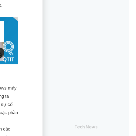
o.
dows máy
ng ta
 sự cố
hoặc phần
Tech News
n các