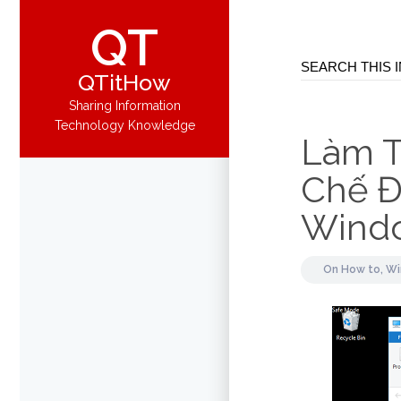
QT
QTitHow
Sharing Information
Technology Knowledge
Làm T
Chế Đ
Wind
On
How to,
Wi