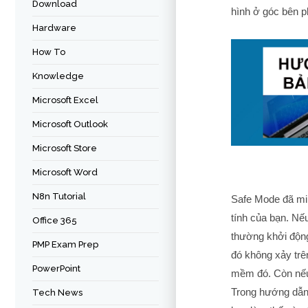
Download
hình ở góc bên p
Hardware
How To
Knowledge
Microsoft Excel
Microsoft Outlook
Microsoft Store
Microsoft Word
N8n Tutorial
Safe Mode đã mi
tính của bạn. Nế
Office 365
thường khởi độn
PMP Exam Prep
đó không xảy trê
PowerPoint
mềm đó. Còn nếu k
Trong hướng dẫn
Tech News