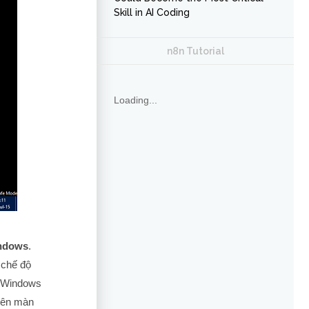
Skill in AI Coding
n8n Tutorial
Loading...
ndows
.
 chế độ
n Windows
trên màn