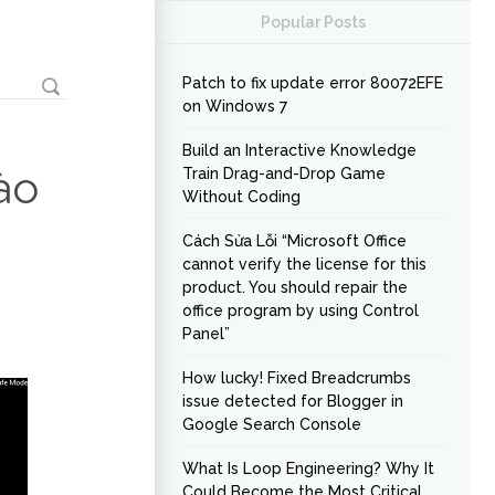
Popular Posts
Patch to fix update error 80072EFE
on Windows 7
Build an Interactive Knowledge
ào
Train Drag-and-Drop Game
Without Coding
Cách Sửa Lỗi “Microsoft Office
cannot verify the license for this
product. You should repair the
office program by using Control
Panel”
How lucky! Fixed Breadcrumbs
issue detected for Blogger in
Google Search Console
What Is Loop Engineering? Why It
Could Become the Most Critical