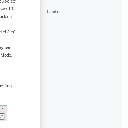
 bước cơ
dows 10
Loading...
ài kiến
i chế độ
ây bạn
e Mode.
ng ứng