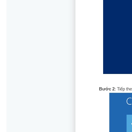
Bước 2
: Tiếp t