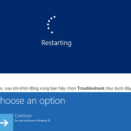
heo, sau khi khởi động xong bạn hãy chọn
Troubleshoot
như dưới đây