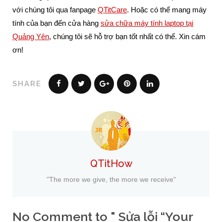
với chúng tôi qua fanpage
QTitCare
. Hoặc có thể mang máy
tính của bạn đến cửa hàng
sửa chữa máy tính laptop tại
Quảng Yên
, chúng tôi sẽ hỗ trợ bạn tốt nhất có thể. Xin cám
ơn!
SHARE
QTitHow
"The more we give, the more we receive"
No Comment to " Sửa lỗi “Your