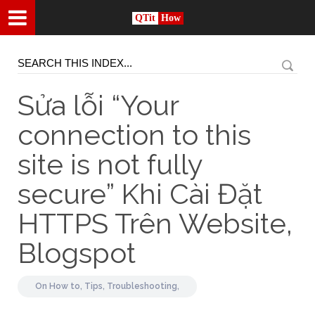
QTit
How
Sửa lỗi “Your
connection to this
site is not fully
secure” Khi Cài Đặt
HTTPS Trên Website,
Blogspot
On
How to,
Tips,
Troubleshooting,