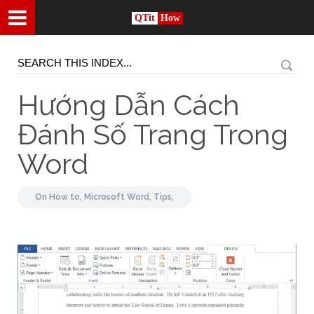
QTit
How
Hướng Dẫn Cách
Đánh Số Trang Trong
Word
On
How to,
Microsoft Word,
Tips,